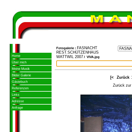
FASNACHT
Fotogalerie :
REST.SCHÜTZENHAUS
Home
WATTWIL 2007
/ VIVA.jpg
Über mich
Meine Musik
Bilder Galerie
[<
Zurück
Gästebuch
Zurück zur
Referenzen
Links
Adresse
Anfrage