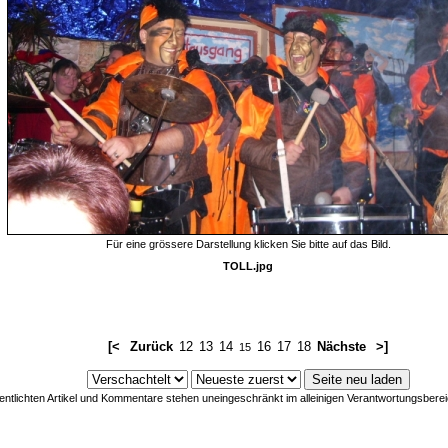
Für eine grössere Darstellung klicken Sie bitte auf das Bild.
TOLL.jpg
[<
Zurück
12
13
14
16
17
18
Nächste
>]
15
fentlichten Artikel und Kommentare stehen uneingeschränkt im alleinigen Verantwortungsberei