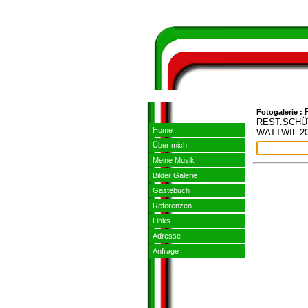
Fotogalerie :
REST.SCH
Home
WATTWIL 2
Über mich
Meine Musik
Bilder Galerie
Gästebuch
Referenzen
Links
Adresse
Anfrage