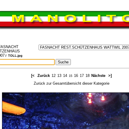
FASNACHT
ÜTZENHAUS
007
/ TOLL.jpg
[<
Zurück
12
13
14
16
17
18
Nächste
>]
15
Zurück zur Gesamtübersicht dieser Kategorie